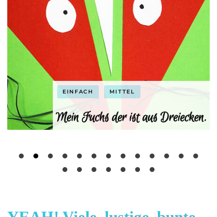
EINFACH
MITTEL
i!
Mein Fuchs der ist aus Dreiecken.
YEAH! Viele, lustige, bunte,