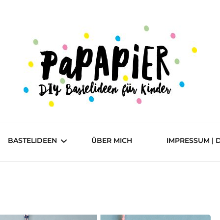
DIY Bastelideen für Kinder
Papapier
BASTELIDEEN
ÜBER MICH
IMPRESSUM | 
einfach
mittel