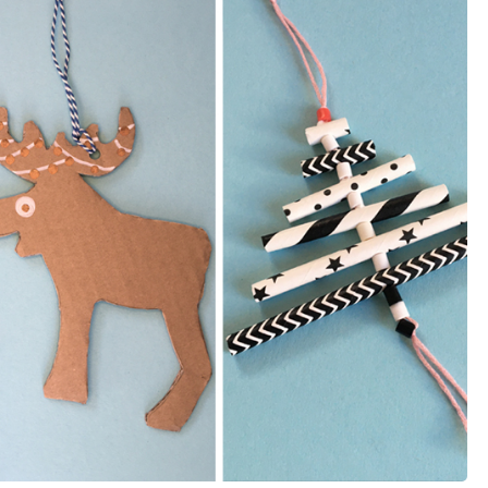
schwieriger
ruck zuck
Vorlagen