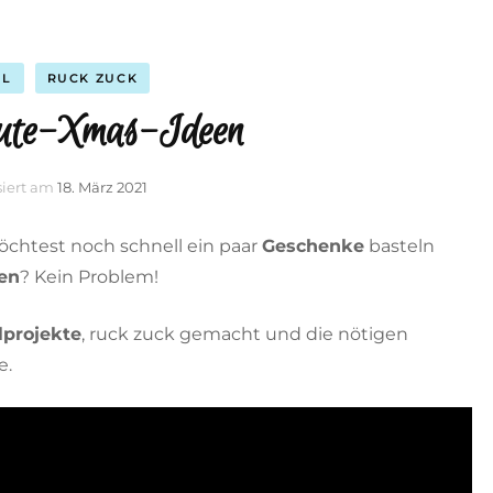
EL
RUCK ZUCK
ute-Xmas-Ideen
siert am
18. März 2021
öchtest noch schnell ein paar
Geschenke
basteln
en
? Kein Problem!
lprojekte
, ruck zuck gemacht und die nötigen
e.