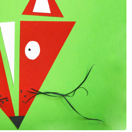
schwieriger
ruck zuck
Vorlagen