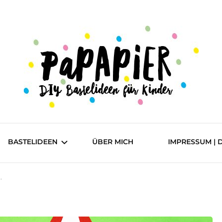
DIY Bastelideen für Kinder
Papapier
BASTELIDEEN
ÜBER MICH
IMPRESSUM | 
.
einfach
mittel