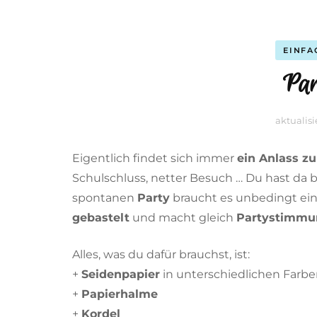
EINFA
Par
aktualis
Eigentlich findet sich immer
ein Anlass z
Schulschluss, netter Besuch … Du hast da 
spontanen
Party
braucht es unbedingt ei
gebastelt
und macht gleich
Partystimmu
Alles, was du dafür brauchst, ist:
+
Seidenpapier
in unterschiedlichen Farb
+
Papierhalme
+
Kordel