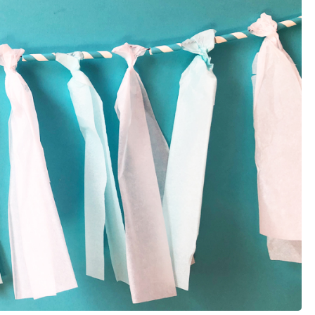
schwieriger
ruck zuck
Vorlagen