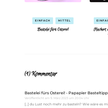
EINFACH
MITTEL
EINFA
Bastelei fürs Osterei!
Flackert 
(1) Kommentar
Bastelei fürs Osterei! - Papapier Basteltipp
Veröffentlicht am
9. März 2023 um 20:04 Uhr
[…] du Lust noch mehr zu basteln? Wie wäre es 