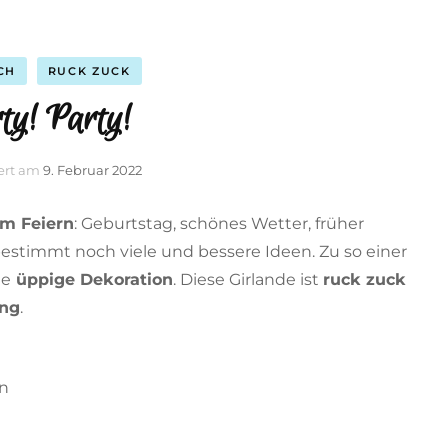
CH
RUCK ZUCK
ty! Party!
iert am
9. Februar 2022
um Feiern
: Geburtstag, schönes Wetter, früher
bestimmt noch viele und bessere Ideen. Zu so einer
ne
üppige Dekoration
. Diese Girlande ist
ruck zuck
ng
.
en