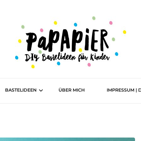
DIY Bastelideen für Kinder
Papapier
BASTELIDEEN
ÜBER MICH
IMPRESSUM | 
einfach
mittel