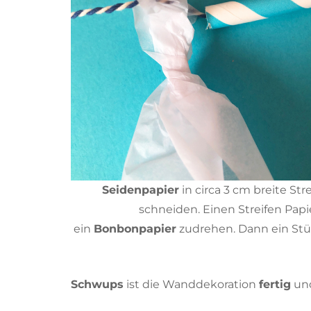
Seidenpapier
in circa 3 cm breite St
schneiden. Einen Streifen Papi
ein
Bonbonpapier
zudrehen. Dann ein St
Schwups
ist die Wanddekoration
fertig
und