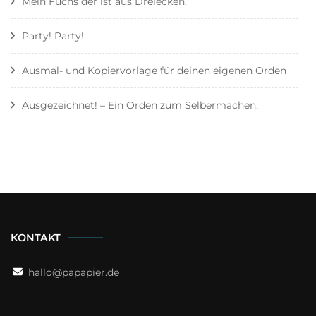
Mein Fuchs der ist aus Dreiecken.
Party! Party!
Ausmal- und Kopiervorlage für deinen eigenen Orden
Ausgezeichnet! – Ein Orden zum Selbermachen.
KONTAKT
hallo@papapier.de