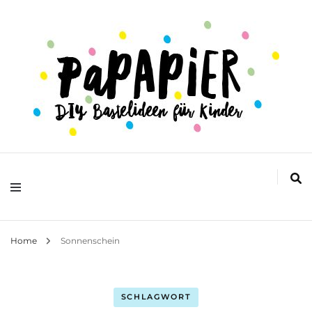
DIY Bastelideen für Kinder
Papapier
Home
Sonnenschein
SCHLAGWORT