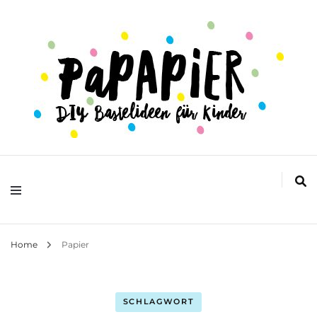
DIY Bastelideen für Kinder
Papapier
Home
Papier
SCHLAGWORT