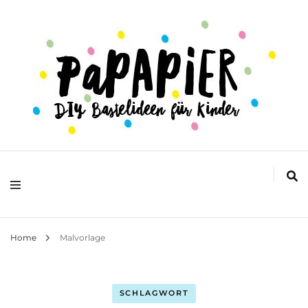
DIY Bastelideen für Kinder
Papapier
Home
Malvorlage
SCHLAGWORT