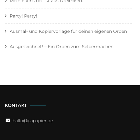
Mein Fuchs der ist aus Dreiecken.
Party! Party!
Ausmal- und Kopiervorlage für deinen eigenen Orden
Ausgezeichnet! – Ein Orden zum Selbermachen.
KONTAKT
hallo@papapier.de