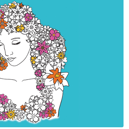
schwieriger
ruck zuck
Vorlagen