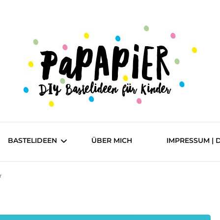
DIY Bastelideen für Kinder
Papapier
BASTELIDEEN
ÜBER MICH
IMPRESSUM | 
r
einfach
mittel